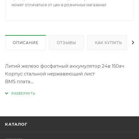
может отличаться от цен в розничных магазинах
ОПИСАНИЕ
ОТЗЫВЫ
КАК КУПИТЬ
Литий железо фосфатный аккумулятор 24в 150ач
Корпус стальной нержавеющий лист
BMS плата
Защита от короткого замыкания
Макс. зарядное напряжение: 29,2 в
Мин. разрядное напряжение: 21,6 в
Балансировочная плата с силой тока 8А на 8 ячеек.
Аккумулятор собран на базе призматических ячеек
КАТАЛОГ
150Ач
Разъём Андерсон 120А красный