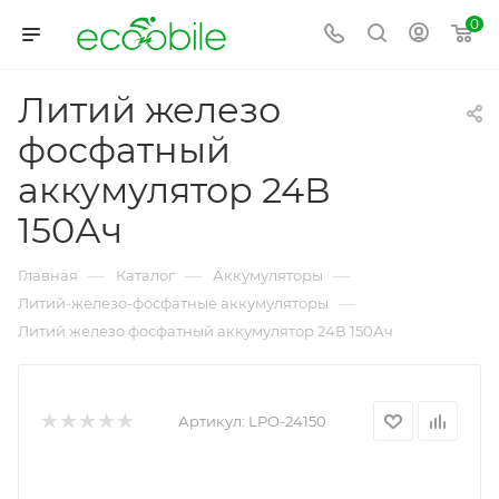
0
Литий железо
фосфатный
аккумулятор 24В
150Ач
—
—
—
Главная
Каталог
Аккумуляторы
—
Литий-железо-фосфатные аккумуляторы
Литий железо фосфатный аккумулятор 24В 150Ач
Артикул:
LPO-24150