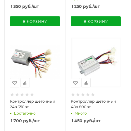
1 350
руб.
/шт
1 250
руб.
/шт
В КОРЗИНУ
В КОРЗИНУ
Контроллер щёточный
Контроллер щёточный
24в 350вт
48в 800вт
Достаточно
Много
1 700
руб.
/шт
1 450
руб.
/шт