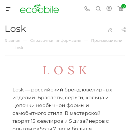
0
Losk
—
—
Главная
Справочная информация
Производители
—
Losk
Losk — российский бренд ювелирных
изделий. Браслеты, серьги, кольца и
цепочки необычной формы и
самобытного стиля. В мастерской
творят 15 ювелиров и 5 дизайнеров с
опытом работы 7 лет и больше.